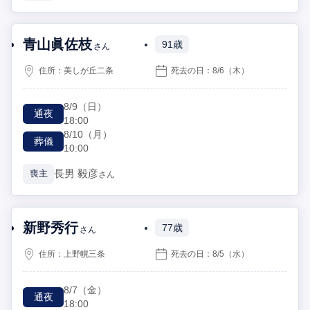
青山眞佐枝
91歳
さん
住所：
美しが丘二条
死去の日：
8/6
（木）
8/9
（日）
通夜
18:00
8/10
（月）
葬儀
10:00
長男
毅彦
喪主
さん
新野秀行
77歳
さん
住所：
上野幌三条
死去の日：
8/5
（水）
8/7
（金）
通夜
18:00