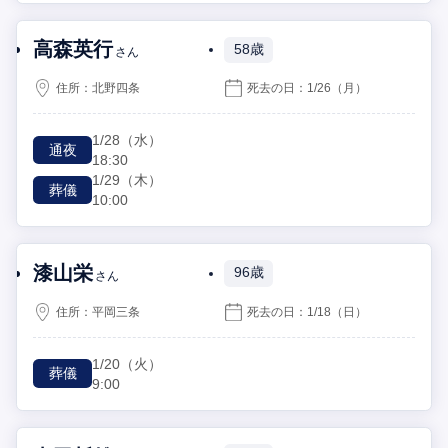
高森英行
58歳
さん
住所：
北野四条
死去の日：
1/26
（月）
1/28
（水）
通夜
18:30
1/29
（木）
葬儀
10:00
漆山栄
96歳
さん
住所：
平岡三条
死去の日：
1/18
（日）
1/20
（火）
葬儀
9:00