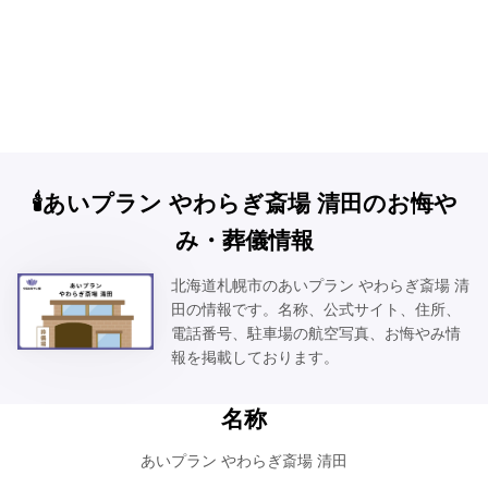
🕯️あいプラン やわらぎ斎場 清田のお悔や
み・葬儀情報
北海道札幌市のあいプラン やわらぎ斎場 清
田の情報です。名称、公式サイト、住所、
電話番号、駐車場の航空写真、お悔やみ情
報を掲載しております。
名称
あいプラン やわらぎ斎場 清田