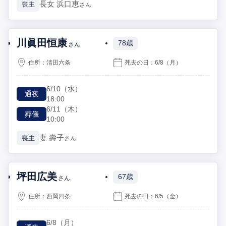
長女
浜口恵
喪主
さん
川眞田恒康
78歳
さん
住所：
清田六条
死去の日：
6/8
（月）
6/10
（水）
通夜
18:00
6/11
（木）
葬儀
10:00
妻
壽子
喪主
さん
坪田広美
67歳
さん
住所：
西岡四条
死去の日：
6/5
（金）
6/8
（月）