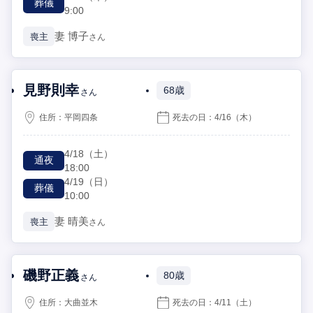
葬儀
9:00
妻
博子
喪主
さん
見野則幸
68歳
さん
住所：
平岡四条
死去の日：
4/16
（木）
4/18
（土）
通夜
18:00
4/19
（日）
葬儀
10:00
妻
晴美
喪主
さん
磯野正義
80歳
さん
住所：
大曲並木
死去の日：
4/11
（土）