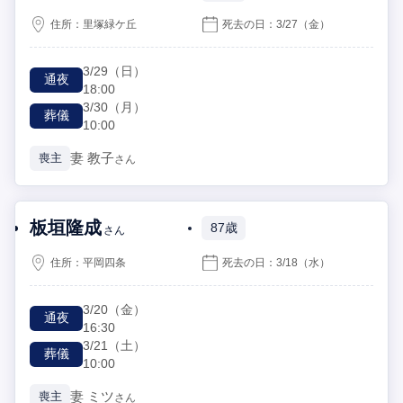
住所：
里塚緑ケ丘
死去の日：
3/27
（金）
3/29
（日）
通夜
18:00
3/30
（月）
葬儀
10:00
妻
教子
喪主
さん
板垣隆成
87歳
さん
住所：
平岡四条
死去の日：
3/18
（水）
3/20
（金）
通夜
16:30
3/21
（土）
葬儀
10:00
妻
ミツ
喪主
さん