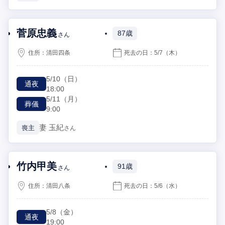
菅原忠義
87歳
さん
住所：
清田四条
死去の日：
5/7
（木）
5/10
（日）
通夜
18:00
5/11
（月）
葬儀
9:00
妻
玉紀
喪主
さん
竹内甲美
91歳
さん
住所：
清田八条
死去の日：
5/6
（水）
5/8
（金）
通夜
19:00