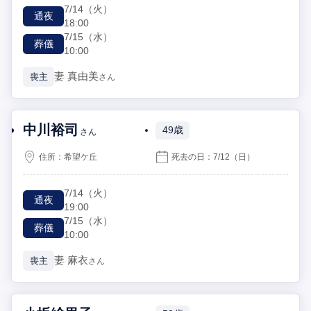
7/14
（火）
通夜
18:00
7/15
（水）
葬儀
10:00
妻
真由美
喪主
さん
中川裕司
49歳
さん
住所：
希望ケ丘
死去の日：
7/12
（日）
7/14
（火）
通夜
19:00
7/15
（水）
葬儀
10:00
妻
麻衣
喪主
さん