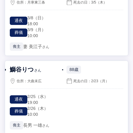
住所：
月寒東三条
死去の日：
3/5
（木）
3/8
（日）
通夜
18:00
3/9
（月）
葬儀
10:00
妻
美江子
喪主
さん
鰤谷りつ
88歳
さん
住所：
大曲末広
死去の日：
2/23
（月）
2/25
（水）
通夜
19:00
2/26
（木）
葬儀
10:00
長男
一雄
喪主
さん