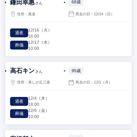
鎌田幸惠
68歳
さん
住所：
真栄
死去の日：
12/14
（日）
12/16
（火）
通夜
16:00
12/17
（水）
葬儀
10:00
高石キン
95歳
さん
住所：
美しが丘三条
死去の日：
12/1
（月）
12/4
（木）
通夜
18:00
12/5
（金）
葬儀
10:00