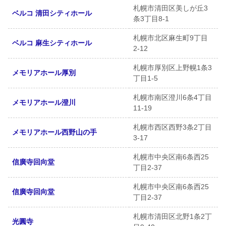
札幌市清田区美しが丘3
ベルコ 清田シティホール
条3丁目8-1
札幌市北区麻生町9丁目
ベルコ 麻生シティホール
2-12
札幌市厚別区上野幌1条3
メモリアホール厚別
丁目1-5
札幌市南区澄川6条4丁目
メモリアホール澄川
11-19
札幌市西区西野3条2丁目
メモリアホール西野山の手
3-17
札幌市中央区南6条西25
信廣寺回向堂
丁目2-37
札幌市中央区南6条西25
信廣寺回向堂
丁目2-37
札幌市清田区北野1条2丁
光圓寺