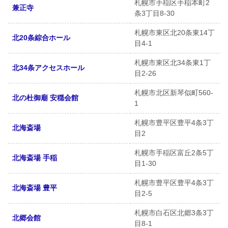
札幌市手稲区手稲本町2
兼正寺
条3丁目8-30
札幌市東区北20条東14丁
北20条綜合ホール
目4-1
札幌市東区北34条東1丁
北34条アクセスホール
目2-26
札幌市北区新琴似町560-
北の杜御廟 安穏会館
1
札幌市豊平区豊平4条3丁
北海斎場
目2
札幌市手稲区富丘2条5丁
北海斎場 手稲
目1-30
札幌市豊平区豊平4条3丁
北海斎場 豊平
目2-5
札幌市白石区北郷3条3丁
北郷会館
目8-1