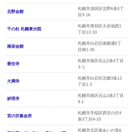
札幌市清田区北野6条5丁
北野会館
目3-16
札幌市厚別区大谷地西1
千の杜 札幌東分院
丁目12-10
札幌市白石区南郷通6丁
南栄会館
目南1-35
札幌市南区石山2条4丁目
善住寺
3−1
札幌市白石区北郷3条12
大満寺
丁目1-2
札幌市南区石山2条2丁目
妙現寺
9-1
札幌市手稲区西宮の沢4
宮の沢集会所
条3丁目4-15
札幌市北区南あいの里6