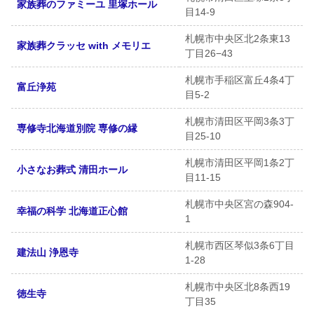
家族葬のファミーユ 里塚ホール
目14-9
札幌市中央区北2条東13
家族葬クラッセ with メモリエ
丁目26−43
札幌市手稲区富丘4条4丁
富丘浄苑
目5-2
札幌市清田区平岡3条3丁
専修寺北海道別院 専修の縁
目25-10
札幌市清田区平岡1条2丁
小さなお葬式 清田ホール
目11-15
札幌市中央区宮の森904-
幸福の科学 北海道正心館
1
札幌市西区琴似3条6丁目
建法山 浄恩寺
1-28
札幌市中央区北8条西19
徳生寺
丁目35