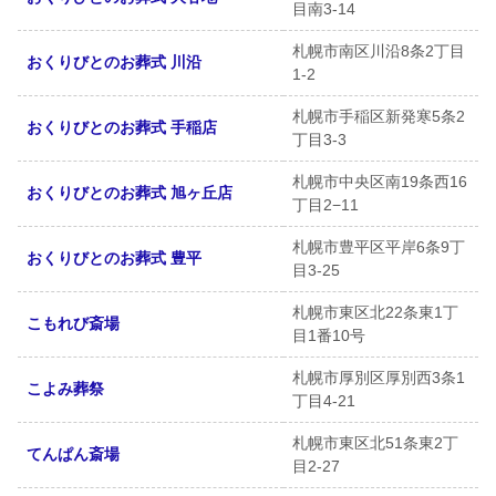
目南3-14
札幌市南区川沿8条2丁目
おくりびとのお葬式 川沿
1-2
札幌市手稲区新発寒5条2
おくりびとのお葬式 手稲店
丁目3-3
札幌市中央区南19条西16
おくりびとのお葬式 旭ヶ丘店
丁目2−11
札幌市豊平区平岸6条9丁
おくりびとのお葬式 豊平
目3-25
札幌市東区北22条東1丁
こもれび斎場
目1番10号
札幌市厚別区厚別西3条1
こよみ葬祭
丁目4-21
札幌市東区北51条東2丁
てんぱん斎場
目2-27