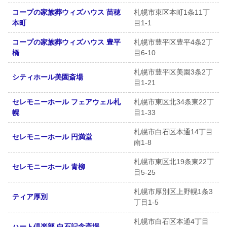
コープの家族葬ウィズハウス 苗穂
札幌市東区本町1条11丁
本町
目1-1
コープの家族葬ウィズハウス 豊平
札幌市豊平区豊平4条2丁
橋
目6-10
札幌市豊平区美園3条2丁
シティホール美園斎場
目1-21
セレモニーホール フェアウェル札
札幌市東区北34条東22丁
幌
目1-33
札幌市白石区本通14丁目
セレモニーホール 円満堂
南1-8
札幌市東区北19条東22丁
セレモニーホール 青柳
目5-25
札幌市厚別区上野幌1条3
ティア厚別
丁目1-5
札幌市白石区本通4丁目
ハート倶楽部 白石記念斎場