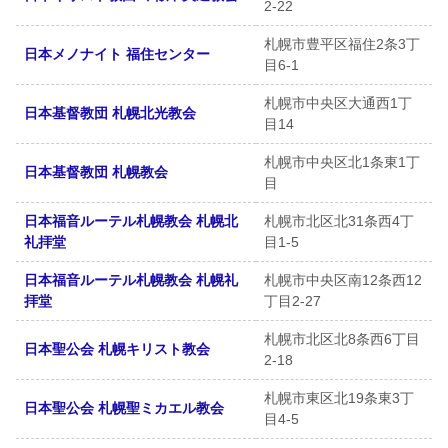
2-22
札幌市豊平区福住2条3丁
日本メノナイト 福住センター
目6-1
札幌市中央区大通西1丁
日本基督教団 札幌北光教会
目14
札幌市中央区北1条東1丁
日本基督教団 札幌教会
目
日本福音ルーテル札幌教会 札幌北
札幌市北区北31条西4丁
礼拝堂
目1-5
日本福音ルーテル札幌教会 札幌礼
札幌市中央区南12条西12
拝堂
丁目2-27
札幌市北区北8条西6丁目
日本聖公会 札幌キリスト教会
2-18
札幌市東区北19条東3丁
日本聖公会 札幌聖ミカエル教会
目4-5