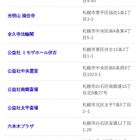
目9-40
札幌市豊平区福住1条1丁
光明山 福住寺
目3-1
札幌市中央区南4条東4丁
全久寺法輪閣
目5-1
札幌市東区伏古11条2丁
公益社 ミモザホール伏古
目1-1
札幌市中央区南6条西9丁
公益社中央霊堂
目1023-1
札幌市白石区南郷通15丁
公益社南郷斎場
目北8番27号
札幌市北区太平7条5丁目
公益社太平斎場
2−1
札幌市白石区栄通11丁目
六本木プラザ
1-28