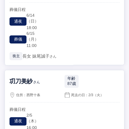
葬儀日程
6/14
（日）
通夜
18:00
6/15
（月）
葬儀
11:00
長女
妹尾誠子
喪主
さん
年齢
㓛刀美紗
さん
87歳
住所：
西野十条
死去の日：
2/3
（火）
葬儀日程
2/5
（木）
通夜
16:00