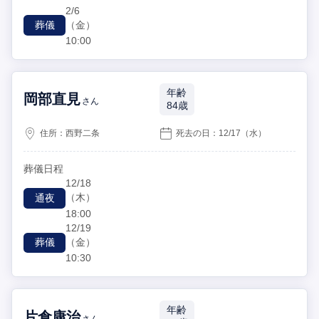
2/6
（金）
葬儀
10:00
年齢
岡部直見
さん
84歳
住所：
西野二条
死去の日：
12/17
（水）
葬儀日程
12/18
（木）
通夜
18:00
12/19
（金）
葬儀
10:30
年齢
片倉康治
さん