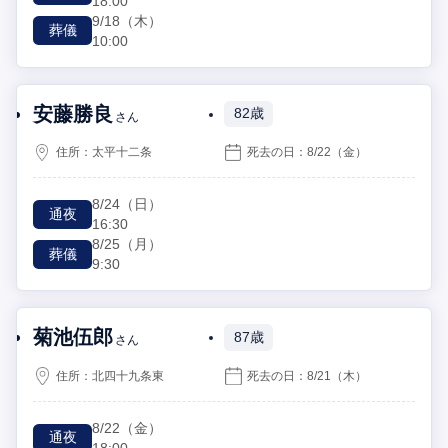
18:00
9/18
（木）
葬儀
10:00
安藤勝良
82歳
さん
住所：
太平十二条
死去の日：
8/22
（金）
8/24
（日）
通夜
16:30
8/25
（月）
葬儀
9:30
菊池伍郎
87歳
さん
住所：
北四十九条東
死去の日：
8/21
（木）
8/22
（金）
通夜
18:00