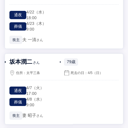
4/22
（水）
通夜
18:00
4/23
（木）
葬儀
9:00
夫
一清
喪主
さん
坂本潤二
79歳
さん
住所：
太平三条
死去の日：
4/5
（日）
4/7
（火）
通夜
17:00
4/8
（水）
葬儀
9:00
妻
昭子
喪主
さん