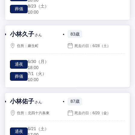
8/23
（土）
葬儀
10:00
小林久子
83歳
さん
住所：
麻生町
死去の日：
6/28
（土）
6/30
（月）
通夜
18:00
7/1
（火）
葬儀
10:00
小林佑子
87歳
さん
住所：
北四十六条東
死去の日：
6/20
（金）
6/21
（土）
通夜
17:00