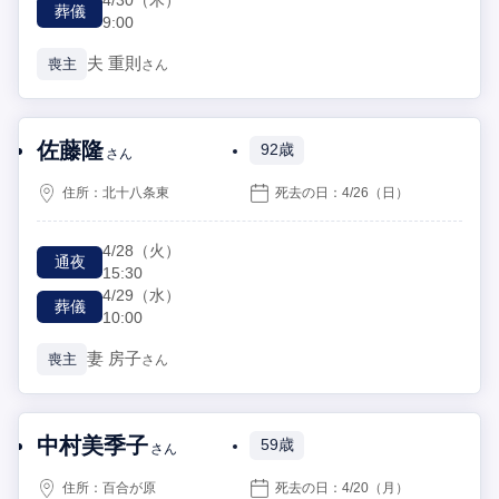
4/30
（木）
葬儀
9:00
夫
重則
喪主
さん
佐藤隆
92歳
さん
住所：
北十八条東
死去の日：
4/26
（日）
4/28
（火）
通夜
15:30
4/29
（水）
葬儀
10:00
妻
房子
喪主
さん
中村美季子
59歳
さん
住所：
百合が原
死去の日：
4/20
（月）