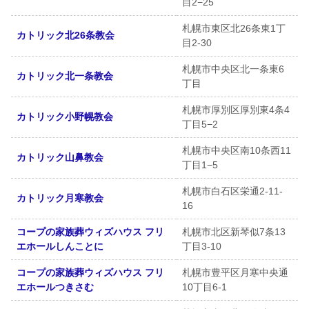
目2−25
札幌市東区北26条東1丁
カトリック北26条教会
目2-30
札幌市中央区北一条東6
カトリック北一条教会
丁目
札幌市厚別区厚別東4条4
カトリック小野幌教会
丁目5−2
札幌市中央区南10条西11
カトリック山鼻教会
丁目1−5
札幌市白石区栄通2-11-
カトリック月寒教会
16
コープの家族葬ウィズハウス フリ
札幌市北区新琴似7条13
エホールしんことに
丁目3-10
コープの家族葬ウィズハウス フリ
札幌市豊平区月寒中央通
エホールつきさむ
10丁目6-1