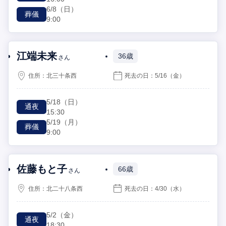
6/8
（日）
葬儀
9:00
江端未来
36歳
さん
住所：
北三十条西
死去の日：
5/16
（金）
5/18
（日）
通夜
15:30
5/19
（月）
葬儀
9:00
佐藤もと子
66歳
さん
住所：
北二十八条西
死去の日：
4/30
（水）
5/2
（金）
通夜
18:30