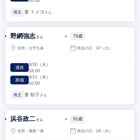
10:00
妻
トメヨ
喪主
さん
野網強志
75歳
さん
住所：
太平九条
死去の日：
3/7
（土）
3/10
（火）
通夜
18:00
3/11
（水）
葬儀
10:00
妻
郁子
喪主
さん
浜谷政二
91歳
さん
住所：
篠路一条
死去の日：
1/6
（火）