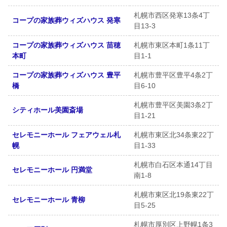
札幌市西区発寒13条4丁
コープの家族葬ウィズハウス 発寒
目13-3
コープの家族葬ウィズハウス 苗穂
札幌市東区本町1条11丁
本町
目1-1
コープの家族葬ウィズハウス 豊平
札幌市豊平区豊平4条2丁
橋
目6-10
札幌市豊平区美園3条2丁
シティホール美園斎場
目1-21
セレモニーホール フェアウェル札
札幌市東区北34条東22丁
幌
目1-33
札幌市白石区本通14丁目
セレモニーホール 円満堂
南1-8
札幌市東区北19条東22丁
セレモニーホール 青柳
目5-25
札幌市厚別区上野幌1条3