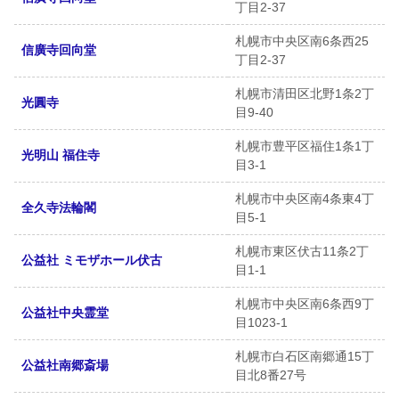
丁目2-37
札幌市中央区南6条西25
信廣寺回向堂
丁目2-37
札幌市清田区北野1条2丁
光圓寺
目9-40
札幌市豊平区福住1条1丁
光明山 福住寺
目3-1
札幌市中央区南4条東4丁
全久寺法輪閣
目5-1
札幌市東区伏古11条2丁
公益社 ミモザホール伏古
目1-1
札幌市中央区南6条西9丁
公益社中央霊堂
目1023-1
札幌市白石区南郷通15丁
公益社南郷斎場
目北8番27号