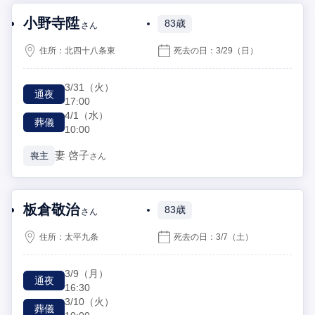
小野寺陞
83歳
さん
住所：
北四十八条東
死去の日：
3/29
（日）
3/31
（火）
通夜
17:00
4/1
（水）
葬儀
10:00
妻
啓子
喪主
さん
板倉敬治
83歳
さん
住所：
太平九条
死去の日：
3/7
（土）
3/9
（月）
通夜
16:30
3/10
（火）
葬儀