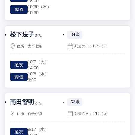
18:00
10/30
（木）
葬儀
10:30
松下法子
84歳
さん
住所：
太平七条
死去の日：
10/5
（日）
10/7
（火）
通夜
14:00
10/8
（水）
葬儀
9:00
南田智明
52歳
さん
住所：
百合が原
死去の日：
9/16
（火）
9/17
（水）
通夜