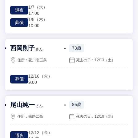
1/7
（水）
通夜
17:00
1/8
（木）
葬儀
10:00
西岡則子
73歳
さん
住所：
花川南三条
死去の日：
12/13
（土）
12/16
（火）
葬儀
9:00
尾山純一
95歳
さん
住所：
篠路二条
死去の日：
12/10
（水）
12/12
（金）
通夜