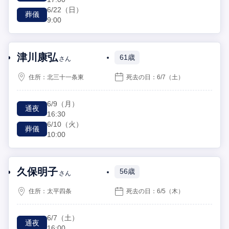
6/22
（日）
葬儀
9:00
津川康弘
61歳
さん
住所：
北三十一条東
死去の日：
6/7
（土）
6/9
（月）
通夜
16:30
6/10
（火）
葬儀
10:00
久保明子
56歳
さん
住所：
太平四条
死去の日：
6/5
（木）
6/7
（土）
通夜
16:00