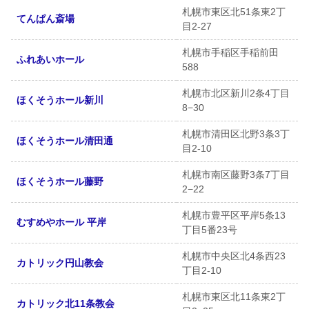
札幌市東区北51条東2丁
てんぱん斎場
目2-27
札幌市手稲区手稲前田
ふれあいホール
588
札幌市北区新川2条4丁目
ほくそうホール新川
8−30
札幌市清田区北野3条3丁
ほくそうホール清田通
目2-10
札幌市南区藤野3条7丁目
ほくそうホール藤野
2−22
札幌市豊平区平岸5条13
むすめやホール 平岸
丁目5番23号
札幌市中央区北4条西23
カトリック円山教会
丁目2-10
札幌市東区北11条東2丁
カトリック北11条教会