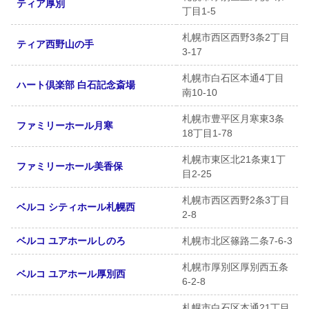
ティア厚別
丁目1-5
札幌市西区西野3条2丁目
ティア西野山の手
3-17
札幌市白石区本通4丁目
ハート倶楽部 白石記念斎場
南10-10
札幌市豊平区月寒東3条
ファミリーホール月寒
18丁目1-78
札幌市東区北21条東1丁
ファミリーホール美香保
目2-25
札幌市西区西野2条3丁目
ベルコ シティホール札幌西
2-8
ベルコ ユアホールしのろ
札幌市北区篠路二条7-6-3
札幌市厚別区厚別西五条
ベルコ ユアホール厚別西
6-2-8
札幌市白石区本通21丁目