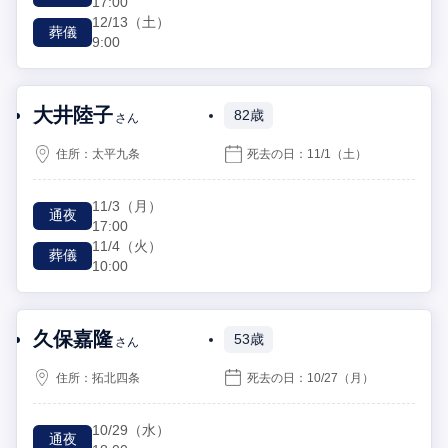
17:00
12/13
（土）
葬儀
9:00
大井陸子
82歳
さん
住所：
太平九条
死去の日：
11/1
（土）
11/3
（月）
通夜
17:00
11/4
（火）
葬儀
10:00
久保嘉隆
53歳
さん
住所：
拓北四条
死去の日：
10/27
（月）
10/29
（水）
通夜