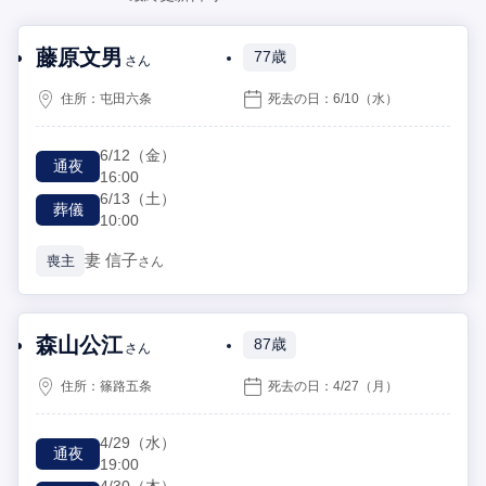
藤原文男
77歳
さん
住所：
屯田六条
死去の日：
6/10
（水）
6/12
（金）
通夜
16:00
6/13
（土）
葬儀
10:00
妻
信子
喪主
さん
森山公江
87歳
さん
住所：
篠路五条
死去の日：
4/27
（月）
4/29
（水）
通夜
19:00