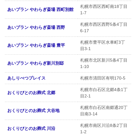
札幌市西区西町南18丁目
あいプラン やわらぎ斎場 西町別館
1-7
札幌市西区西野5条4丁目
あいプラン やわらぎ斎場 西野
6-17
札幌市豊平区水車町3丁
あいプラン やわらぎ斎場 豊平
目3-1
札幌市北区新川5条4丁目
あいプラン やわらぎ新川別邸
1-10
あしりべつプレイス
札幌市清田区有明170-5
札幌市白石区北郷4条1丁
おくりびとのお葬式 北郷
目2-1
札幌市白石区南郷通20丁
おくりびとのお葬式 大谷地
目南3-14
札幌市南区川沿8条2丁目
おくりびとのお葬式 川沿
1-2