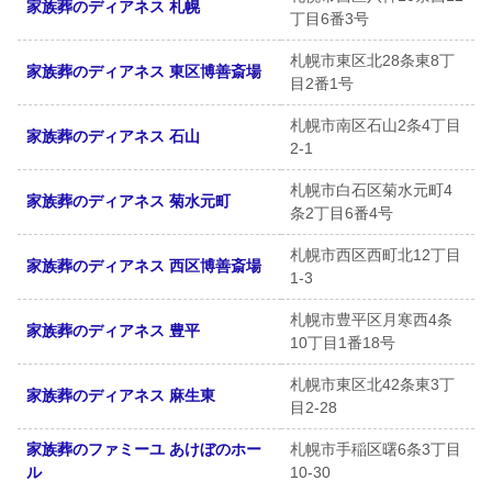
家族葬のディアネス 札幌
丁目6番3号
札幌市東区北28条東8丁
家族葬のディアネス 東区博善斎場
目2番1号
札幌市南区石山2条4丁目
家族葬のディアネス 石山
2-1
札幌市白石区菊水元町4
家族葬のディアネス 菊水元町
条2丁目6番4号
札幌市西区西町北12丁目
家族葬のディアネス 西区博善斎場
1-3
札幌市豊平区月寒西4条
家族葬のディアネス 豊平
10丁目1番18号
札幌市東区北42条東3丁
家族葬のディアネス 麻生東
目2-28
家族葬のファミーユ あけぼのホー
札幌市手稲区曙6条3丁目
ル
10-30