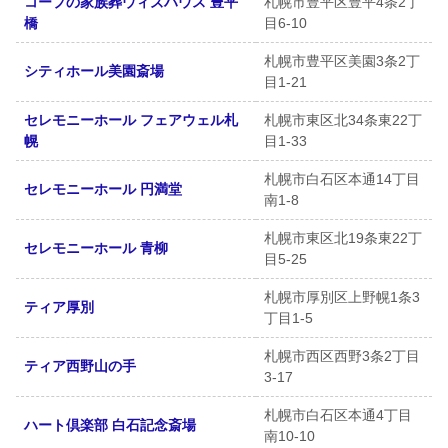
コープの家族葬ウィズハウス 豊平
札幌市豊平区豊平4条2丁
橋
目6-10
札幌市豊平区美園3条2丁
シティホール美園斎場
目1-21
セレモニーホール フェアウェル札
札幌市東区北34条東22丁
幌
目1-33
札幌市白石区本通14丁目
セレモニーホール 円満堂
南1-8
札幌市東区北19条東22丁
セレモニーホール 青柳
目5-25
札幌市厚別区上野幌1条3
ティア厚別
丁目1-5
札幌市西区西野3条2丁目
ティア西野山の手
3-17
札幌市白石区本通4丁目
ハート倶楽部 白石記念斎場
南10-10