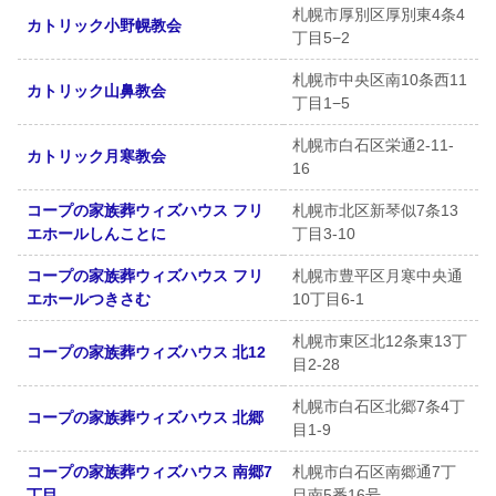
札幌市厚別区厚別東4条4
カトリック小野幌教会
丁目5−2
札幌市中央区南10条西11
カトリック山鼻教会
丁目1−5
札幌市白石区栄通2-11-
カトリック月寒教会
16
コープの家族葬ウィズハウス フリ
札幌市北区新琴似7条13
エホールしんことに
丁目3-10
コープの家族葬ウィズハウス フリ
札幌市豊平区月寒中央通
エホールつきさむ
10丁目6-1
札幌市東区北12条東13丁
コープの家族葬ウィズハウス 北12
目2-28
札幌市白石区北郷7条4丁
コープの家族葬ウィズハウス 北郷
目1-9
コープの家族葬ウィズハウス 南郷7
札幌市白石区南郷通7丁
丁目
目南5番16号