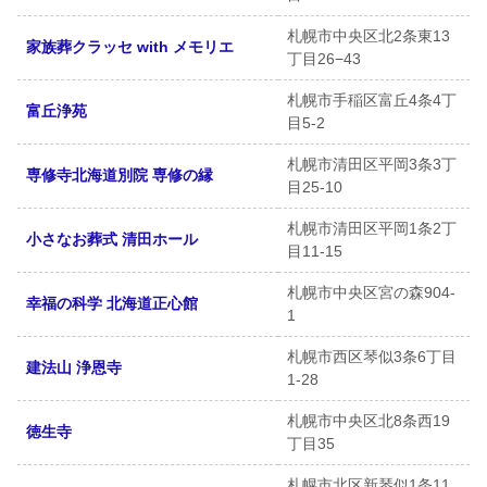
札幌市中央区北2条東13
家族葬クラッセ with メモリエ
丁目26−43
札幌市手稲区富丘4条4丁
富丘浄苑
目5-2
札幌市清田区平岡3条3丁
専修寺北海道別院 専修の縁
目25-10
札幌市清田区平岡1条2丁
小さなお葬式 清田ホール
目11-15
札幌市中央区宮の森904-
幸福の科学 北海道正心館
1
札幌市西区琴似3条6丁目
建法山 浄恩寺
1-28
札幌市中央区北8条西19
徳生寺
丁目35
札幌市北区新琴似1条11