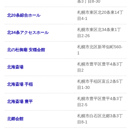
条3丁目8-30
札幌市東区北20条東14丁
北20条綜合ホール
目4-1
札幌市東区北34条東1丁
北34条アクセスホール
目2-26
札幌市北区新琴似町560-
北の杜御廟 安穏会館
1
札幌市豊平区豊平4条3丁
北海斎場
目2
札幌市手稲区富丘2条5丁
北海斎場 手稲
目1-30
札幌市豊平区豊平4条3丁
北海斎場 豊平
目2-5
札幌市白石区北郷3条3丁
北郷会館
目8-1