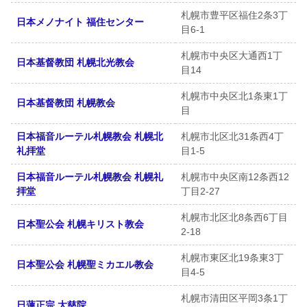
札幌市豊平区福住2条3丁
日本メノナイト 福住センター
目6-1
札幌市中央区大通西1丁
日本基督教団 札幌北光教会
目14
札幌市中央区北1条東1丁
日本基督教団 札幌教会
目
日本福音ルーテル札幌教会 札幌北
札幌市北区北31条西4丁
礼拝堂
目1-5
日本福音ルーテル札幌教会 札幌礼
札幌市中央区南12条西12
拝堂
丁目2-27
札幌市北区北8条西6丁目
日本聖公会 札幌キリスト教会
2-18
札幌市東区北19条東3丁
日本聖公会 札幌聖ミカエル教会
目4-5
札幌市清田区平岡3条1丁
日蓮正宗 大慈院