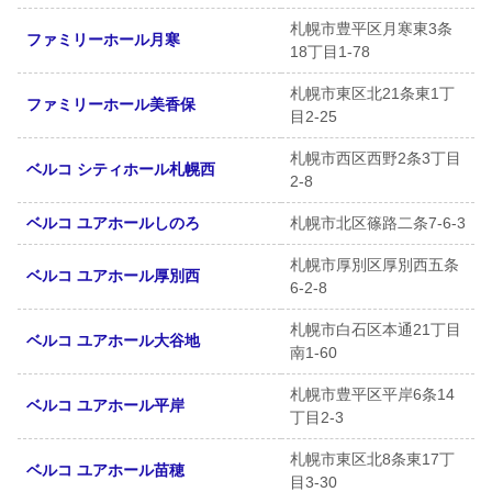
札幌市豊平区月寒東3条
ファミリーホール月寒
18丁目1-78
札幌市東区北21条東1丁
ファミリーホール美香保
目2-25
札幌市西区西野2条3丁目
ベルコ シティホール札幌西
2-8
ベルコ ユアホールしのろ
札幌市北区篠路二条7-6-3
札幌市厚別区厚別西五条
ベルコ ユアホール厚別西
6-2-8
札幌市白石区本通21丁目
ベルコ ユアホール大谷地
南1-60
札幌市豊平区平岸6条14
ベルコ ユアホール平岸
丁目2-3
札幌市東区北8条東17丁
ベルコ ユアホール苗穂
目3-30