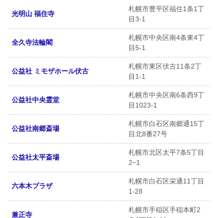
札幌市豊平区福住1条1丁
光明山 福住寺
目3-1
札幌市中央区南4条東4丁
全久寺法輪閣
目5-1
札幌市東区伏古11条2丁
公益社 ミモザホール伏古
目1-1
札幌市中央区南6条西9丁
公益社中央霊堂
目1023-1
札幌市白石区南郷通15丁
公益社南郷斎場
目北8番27号
札幌市北区太平7条5丁目
公益社太平斎場
2−1
札幌市白石区栄通11丁目
六本木プラザ
1-28
札幌市手稲区手稲本町2
兼正寺