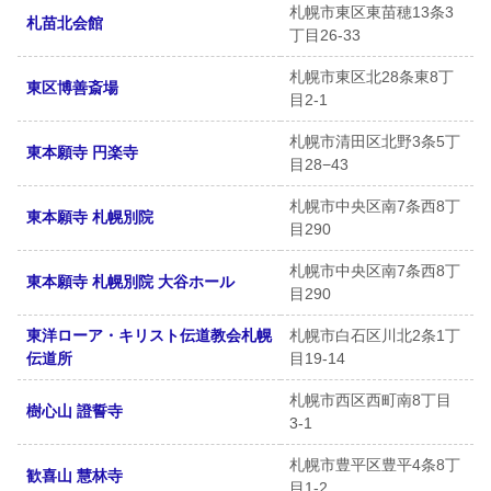
札幌市東区東苗穂13条3
札苗北会館
丁目26-33
札幌市東区北28条東8丁
東区博善斎場
目2-1
札幌市清田区北野3条5丁
東本願寺 円楽寺
目28−43
札幌市中央区南7条西8丁
東本願寺 札幌別院
目290
札幌市中央区南7条西8丁
東本願寺 札幌別院 大谷ホール
目290
東洋ローア・キリスト伝道教会札幌
札幌市白石区川北2条1丁
伝道所
目19-14
札幌市西区西町南8丁目
樹心山 證誓寺
3-1
札幌市豊平区豊平4条8丁
歓喜山 慧林寺
目1-2