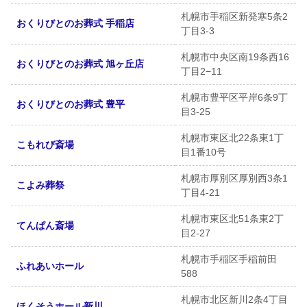
札幌市手稲区新発寒5条2
おくりびとのお葬式 手稲店
丁目3-3
札幌市中央区南19条西16
おくりびとのお葬式 旭ヶ丘店
丁目2−11
札幌市豊平区平岸6条9丁
おくりびとのお葬式 豊平
目3-25
札幌市東区北22条東1丁
こもれび斎場
目1番10号
札幌市厚別区厚別西3条1
こよみ葬祭
丁目4-21
札幌市東区北51条東2丁
てんぱん斎場
目2-27
札幌市手稲区手稲前田
ふれあいホール
588
札幌市北区新川2条4丁目
ほくそうホール新川