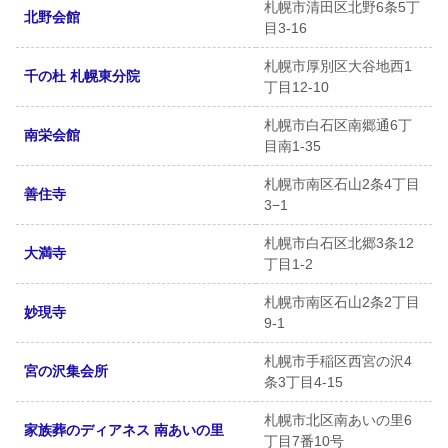
札幌市清田区北野6条5丁
北野会館
目3-16
札幌市厚別区大谷地西1
千の杜 札幌東分院
丁目12-10
札幌市白石区南郷通6丁
南栄会館
目南1-35
札幌市南区石山2条4丁目
善住寺
3−1
札幌市白石区北郷3条12
大満寺
丁目1-2
札幌市南区石山2条2丁目
妙現寺
9-1
札幌市手稲区西宮の沢4
宮の沢集会所
条3丁目4-15
札幌市北区南あいの里6
家族葬のディアネス 南あいの里
丁目7番10号