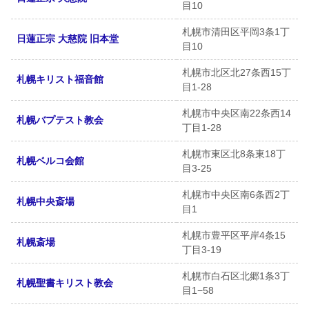
目10
札幌市清田区平岡3条1丁
日蓮正宗 大慈院 旧本堂
目10
札幌市北区北27条西15丁
札幌キリスト福音館
目1-28
札幌市中央区南22条西14
札幌バプテスト教会
丁目1-28
札幌市東区北8条東18丁
札幌ベルコ会館
目3-25
札幌市中央区南6条西2丁
札幌中央斎場
目1
札幌市豊平区平岸4条15
札幌斎場
丁目3-19
札幌市白石区北郷1条3丁
札幌聖書キリスト教会
目1−58