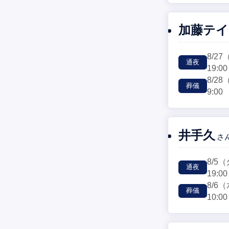
加藤テイ
8/27
通夜
19:00
8/28
葬儀
9:00
井手久
さ
8/5
（
通夜
19:00
8/6
（
葬儀
10:00