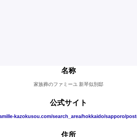
名称
家族葬のファミーユ 新琴似別邸
公式サイト
famille-kazokusou.com/search_area/hokkaido/sapporo/post
住所