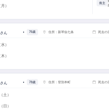
喪主
（月）
76歳
住所：
新琴似七条
死去の
さん
（水）
（木）
78歳
住所：
登別本町
死去の
さん
（土）
（日）