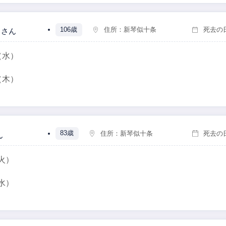
106歳
住所：
新琴似十条
死去の
さん
（水）
（木）
83歳
住所：
新琴似十条
死去の
ん
火）
水）