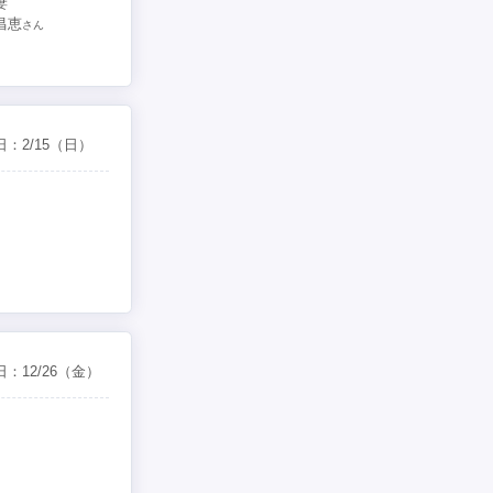
妻
昌恵
さん
日：
2/15
（日）
日：
12/26
（金）