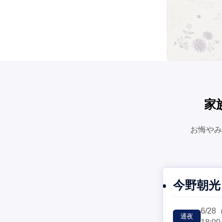
家
お悔やみ
今野朝光
6/28
通夜