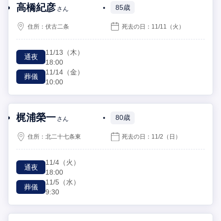
高橋紀彦
85歳
さん
住所：
伏古二条
死去の日：
11/11
（火）
11/13
（木）
通夜
18:00
11/14
（金）
葬儀
10:00
梶浦榮一
80歳
さん
住所：
北二十七条東
死去の日：
11/2
（日）
11/4
（火）
通夜
18:00
11/5
（水）
葬儀
9:30