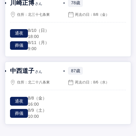
川崎正博
78歳
さん
住所：
北三十七条東
死去の日：
8/8
（金）
8/10
（日）
通夜
18:00
8/11
（月）
葬儀
9:00
中西道子
87歳
さん
住所：
北二十八条東
死去の日：
8/6
（水）
8/8
（金）
通夜
16:00
8/9
（土）
葬儀
10:00