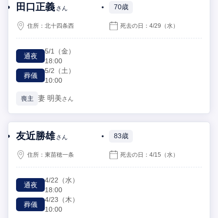
田口正義
70歳
さん
住所：
北十四条西
死去の日：
4/29
（水）
5/1
（金）
通夜
18:00
5/2
（土）
葬儀
10:00
妻
明美
喪主
さん
友近勝雄
83歳
さん
住所：
東苗穂一条
死去の日：
4/15
（水）
4/22
（水）
通夜
18:00
4/23
（木）
葬儀
10:00