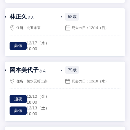
林正久
58歳
さん
住所：
北五条東
死去の日：
12/14
（日）
12/17
（水）
葬儀
10:00
岡本美代子
75歳
さん
住所：
菊水元町二条
死去の日：
12/10
（水）
12/12
（金）
通夜
18:00
12/13
（土）
葬儀
10:00