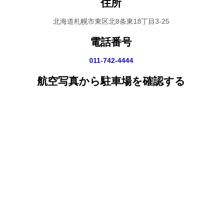
住所
北海道札幌市東区北8条東18丁目3-25
電話番号
011-742-4444
航空写真から駐車場を確認する