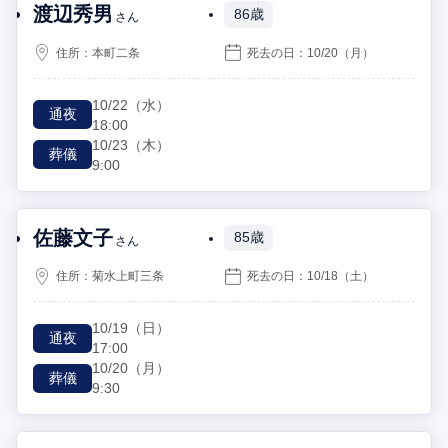
渡辺秀男
86歳
さん
住所：
本町二条
死去の日：
10/20
（月）
10/22
（水）
通夜
18:00
10/23
（木）
葬儀
9:00
佐藤文子
85歳
さん
住所：
菊水上町三条
死去の日：
10/18
（土）
10/19
（日）
通夜
17:00
10/20
（月）
葬儀
9:30