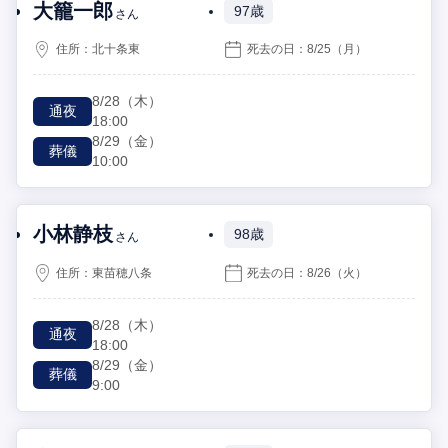
大籠一郎
97歳
さん
住所：
北十条東
死去の日：
8/25
（月）
8/28
（木）
通夜
18:00
8/29
（金）
葬儀
10:00
小林静枝
98歳
さん
住所：
東苗穂八条
死去の日：
8/26
（火）
8/28
（木）
通夜
18:00
8/29
（金）
葬儀
9:00