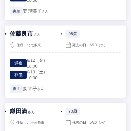
10:00
妻
瑠美子
喪主
さん
佐藤良市
95歳
さん
住所：
北七条東
死去の日：
6/10
（水）
6/12
（金）
通夜
18:00
6/13
（土）
葬儀
10:00
妻
節子
喪主
さん
鎌田満
70歳
さん
住所：
北十三条東
死去の日：
5/20
（水）