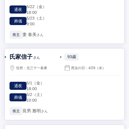
5/22
（金）
通夜
18:00
5/23
（土）
葬儀
9:00
妻
春美
喪主
さん
氏家信子
93歳
さん
住所：
北三十一条東
死去の日：
4/29
（水）
5/1
（金）
通夜
18:00
5/2
（土）
葬儀
10:00
長男
雅明
喪主
さん