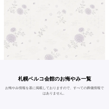
札幌ベルコ会館のお悔やみ一覧
お悔やみ情報を基に掲載しておりますので、すべての葬儀情報で
はありません。