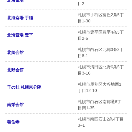
北海斎場
目2
札幌市手稲区富丘2条5丁
北海斎場 手稲
目1-30
札幌市豊平区豊平4条3丁
北海斎場 豊平
目2-5
札幌市白石区北郷3条3丁
北郷会館
目8-1
札幌市清田区北野6条5丁
北野会館
目3-16
札幌市厚別区大谷地西1
千の杜 札幌東分院
丁目12-10
札幌市白石区南郷通6丁
南栄会館
目南1-35
札幌市南区石山2条4丁目
善住寺
3−1