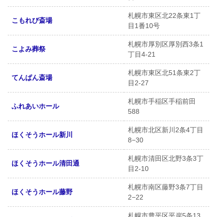
札幌市東区北22条東1丁
こもれび斎場
目1番10号
札幌市厚別区厚別西3条1
こよみ葬祭
丁目4-21
札幌市東区北51条東2丁
てんぱん斎場
目2-27
札幌市手稲区手稲前田
ふれあいホール
588
札幌市北区新川2条4丁目
ほくそうホール新川
8−30
札幌市清田区北野3条3丁
ほくそうホール清田通
目2-10
札幌市南区藤野3条7丁目
ほくそうホール藤野
2−22
札幌市豊平区平岸5条13