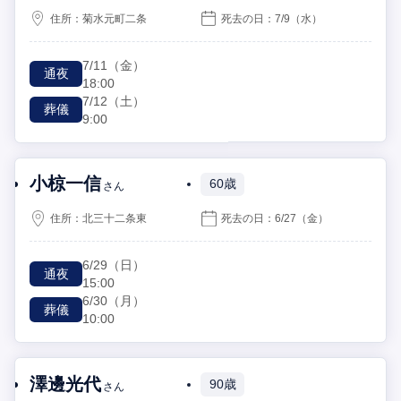
住所：
菊水元町二条
死去の日：
7/9
（水）
7/11
（金）
通夜
18:00
7/12
（土）
葬儀
9:00
小椋一信
60歳
さん
住所：
北三十二条東
死去の日：
6/27
（金）
6/29
（日）
通夜
15:00
6/30
（月）
葬儀
10:00
澤邊光代
90歳
さん