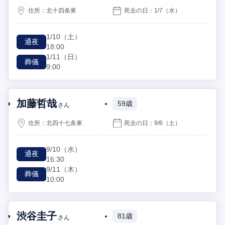
住所：
北十四条東
死去の日：
1/7
（水）
1/10
（土）
通夜
18:00
1/11
（日）
葬儀
9:00
加藤哲哉
59歳
さん
住所：
北四十七条東
死去の日：
9/6
（土）
9/10
（水）
通夜
16:30
9/11
（木）
葬儀
10:00
渋谷圭子
81歳
さん