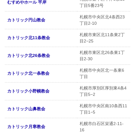
むすめやホール 平岸
丁目5番23号
札幌市中央区北4条西23
カトリック円山教会
丁目2-10
札幌市東区北11条東2丁
カトリック北11条教会
目2−25
札幌市東区北26条東1丁
カトリック北26条教会
目2-30
札幌市中央区北一条東6
カトリック北一条教会
丁目
札幌市厚別区厚別東4条4
カトリック小野幌教会
丁目5−2
札幌市中央区南10条西11
カトリック山鼻教会
丁目1−5
札幌市白石区栄通2-11-
カトリック月寒教会
16