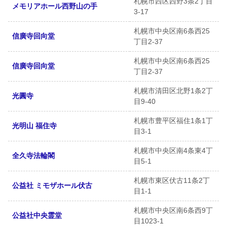
札幌市西区西野3条2丁目
メモリアホール西野山の手
3-17
札幌市中央区南6条西25
信廣寺回向堂
丁目2-37
札幌市中央区南6条西25
信廣寺回向堂
丁目2-37
札幌市清田区北野1条2丁
光圓寺
目9-40
札幌市豊平区福住1条1丁
光明山 福住寺
目3-1
札幌市中央区南4条東4丁
全久寺法輪閣
目5-1
札幌市東区伏古11条2丁
公益社 ミモザホール伏古
目1-1
札幌市中央区南6条西9丁
公益社中央霊堂
目1023-1