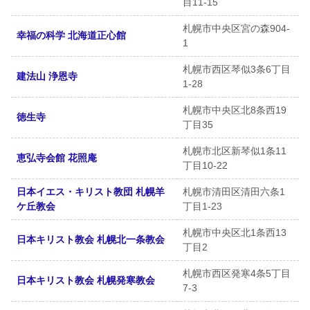
目11-15
札幌市中央区宮の森904-
幸福の科学 北海道正心館
1
札幌市西区琴似3条6丁目
建法山 浄恩寺
1-28
札幌市中央区北8条西19
徳生寺
丁目35
札幌市北区新琴似1条11
恵弘寺会館 花照庵
丁目10-22
日本イエス・キリスト教団 札幌羊
札幌市清田区清田六条1
ケ丘教会
丁目1-23
札幌市中央区北1条西13
日本キリスト教会 札幌北一条教会
丁目2
札幌市西区発寒4条5丁目
日本キリスト教会 札幌発寒教会
7-3