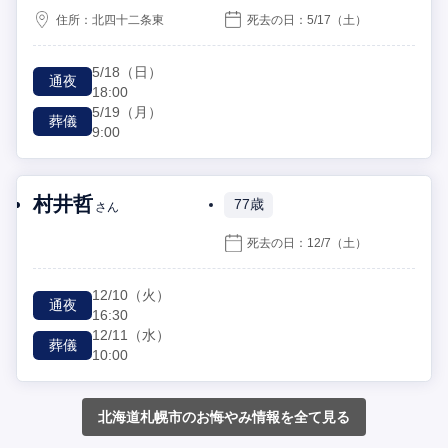
住所：
北四十二条東
死去の日：
5/17
（土）
5/18
（日）
通夜
18:00
5/19
（月）
葬儀
9:00
村井哲
77歳
さん
死去の日：
12/7
（土）
12/10
（火）
通夜
16:30
12/11
（水）
葬儀
10:00
北海道札幌市のお悔やみ情報を全て見る