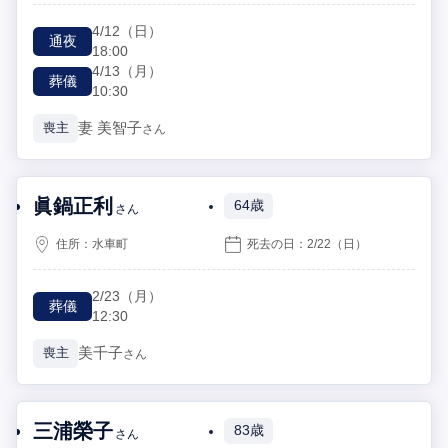
4/12
（日）
通夜
18:00
4/13
（月）
葬儀
10:30
妻
美智子
喪主
さん
眞鍋正利
64歳
さん
住所：
水車町
死去の日：
2/22
（日）
2/23
（月）
葬儀
12:30
美千子
喪主
さん
三浦榮子
83歳
さん