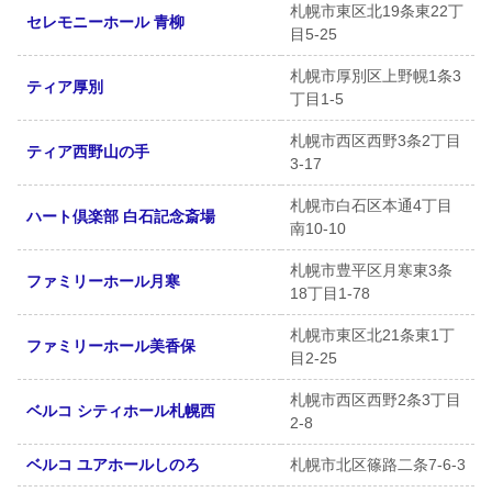
札幌市東区北19条東22丁
セレモニーホール 青柳
目5-25
札幌市厚別区上野幌1条3
ティア厚別
丁目1-5
札幌市西区西野3条2丁目
ティア西野山の手
3-17
札幌市白石区本通4丁目
ハート倶楽部 白石記念斎場
南10-10
札幌市豊平区月寒東3条
ファミリーホール月寒
18丁目1-78
札幌市東区北21条東1丁
ファミリーホール美香保
目2-25
札幌市西区西野2条3丁目
ベルコ シティホール札幌西
2-8
ベルコ ユアホールしのろ
札幌市北区篠路二条7-6-3