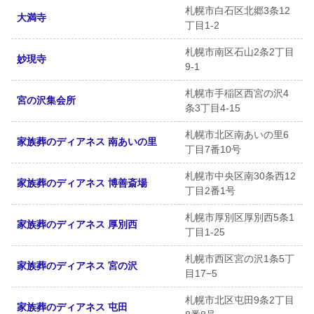
札幌市白石区北郷3条12
大満寺
丁目1-2
札幌市南区石山2条2丁目
妙現寺
9-1
札幌市手稲区西宮の沢4
宮の沢集会所
条3丁目4-15
札幌市北区南あいの里6
家族葬のディアネス 南あいの里
丁目7番10号
札幌市中央区南30条西12
家族葬のディアネス 博善斎場
丁目2番1号
札幌市厚別区厚別西5条1
家族葬のディアネス 厚別西
丁目1-25
札幌市西区宮の沢1条5丁
家族葬のディアネス 宮の沢
目17−5
札幌市北区屯田9条2丁目
家族葬のディアネス 屯田