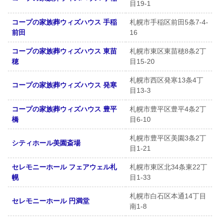
目19-1
コープの家族葬ウィズハウス 手稲
札幌市手稲区前田5条7-4-
前田
16
コープの家族葬ウィズハウス 東苗
札幌市東区東苗穂8条2丁
穂
目15-20
札幌市西区発寒13条4丁
コープの家族葬ウィズハウス 発寒
目13-3
コープの家族葬ウィズハウス 豊平
札幌市豊平区豊平4条2丁
橋
目6-10
札幌市豊平区美園3条2丁
シティホール美園斎場
目1-21
セレモニーホール フェアウェル札
札幌市東区北34条東22丁
幌
目1-33
札幌市白石区本通14丁目
セレモニーホール 円満堂
南1-8