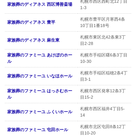
札幌市西区西町北12丁目
家族葬のディアネス 西区博善斎場
1-3
札幌市豊平区月寒西4条
家族葬のディアネス 豊平
10丁目1番18号
札幌市東区北42条東3丁
家族葬のディアネス 麻生東
目2-28
家族葬のファミーユ あけぼのホー
札幌市手稲区曙6条3丁目
ル
10-30
札幌市手稲区稲穂2条4丁
家族葬のファミーユ いなほホール
目3-1
家族葬のファミーユ はっさむホー
札幌市西区発寒12条3丁
ル
目15-2
札幌市西区福井4丁目5-
家族葬のファミーユ ふくいホール
14
札幌市北区屯田8条12丁
家族葬のファミーユ 屯田ホール
目10-20