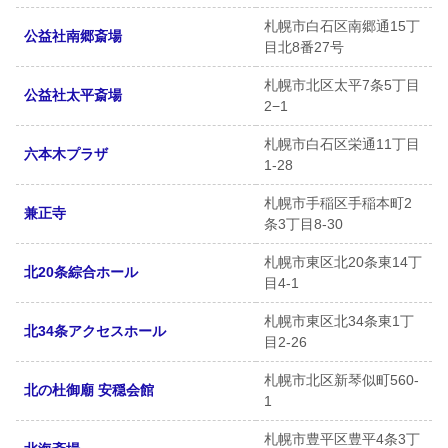
札幌市白石区南郷通15丁
公益社南郷斎場
目北8番27号
札幌市北区太平7条5丁目
公益社太平斎場
2−1
札幌市白石区栄通11丁目
六本木プラザ
1-28
札幌市手稲区手稲本町2
兼正寺
条3丁目8-30
札幌市東区北20条東14丁
北20条綜合ホール
目4-1
札幌市東区北34条東1丁
北34条アクセスホール
目2-26
札幌市北区新琴似町560-
北の杜御廟 安穏会館
1
札幌市豊平区豊平4条3丁