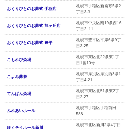
札幌市手稲区新発寒5条2
おくりびとのお葬式 手稲店
丁目3-3
札幌市中央区南19条西16
おくりびとのお葬式 旭ヶ丘店
丁目2−11
札幌市豊平区平岸6条9丁
おくりびとのお葬式 豊平
目3-25
札幌市東区北22条東1丁
こもれび斎場
目1番10号
札幌市厚別区厚別西3条1
こよみ葬祭
丁目4-21
札幌市東区北51条東2丁
てんぱん斎場
目2-27
札幌市手稲区手稲前田
ふれあいホール
588
札幌市北区新川2条4丁目
ほくそうホール新川