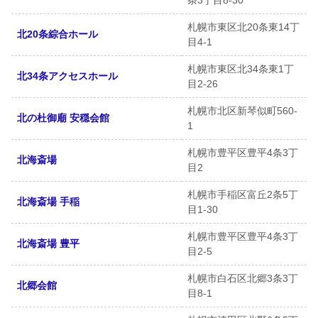
条3丁目8-30
札幌市東区北20条東14丁
北20条綜合ホール
目4-1
札幌市東区北34条東1丁
北34条アクセスホール
目2-26
札幌市北区新琴似町560-
北の杜御廟 安穏会館
1
札幌市豊平区豊平4条3丁
北海斎場
目2
札幌市手稲区富丘2条5丁
北海斎場 手稲
目1-30
札幌市豊平区豊平4条3丁
北海斎場 豊平
目2-5
札幌市白石区北郷3条3丁
北郷会館
目8-1