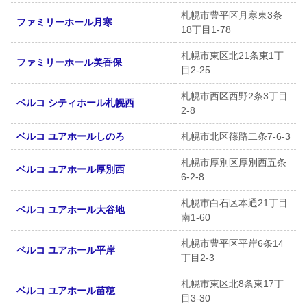
札幌市豊平区月寒東3条
ファミリーホール月寒
18丁目1-78
札幌市東区北21条東1丁
ファミリーホール美香保
目2-25
札幌市西区西野2条3丁目
ベルコ シティホール札幌西
2-8
ベルコ ユアホールしのろ
札幌市北区篠路二条7-6-3
札幌市厚別区厚別西五条
ベルコ ユアホール厚別西
6-2-8
札幌市白石区本通21丁目
ベルコ ユアホール大谷地
南1-60
札幌市豊平区平岸6条14
ベルコ ユアホール平岸
丁目2-3
札幌市東区北8条東17丁
ベルコ ユアホール苗穂
目3-30