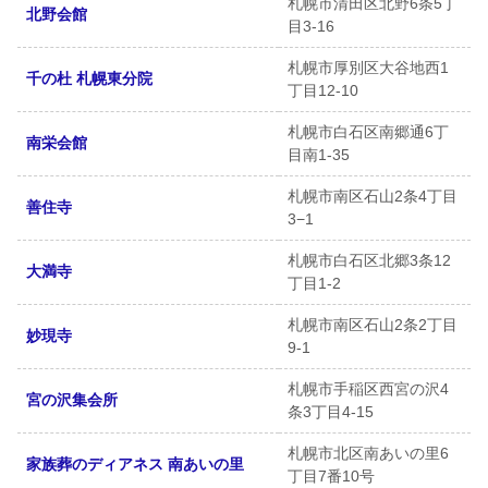
札幌市清田区北野6条5丁
北野会館
目3-16
札幌市厚別区大谷地西1
千の杜 札幌東分院
丁目12-10
札幌市白石区南郷通6丁
南栄会館
目南1-35
札幌市南区石山2条4丁目
善住寺
3−1
札幌市白石区北郷3条12
大満寺
丁目1-2
札幌市南区石山2条2丁目
妙現寺
9-1
札幌市手稲区西宮の沢4
宮の沢集会所
条3丁目4-15
札幌市北区南あいの里6
家族葬のディアネス 南あいの里
丁目7番10号