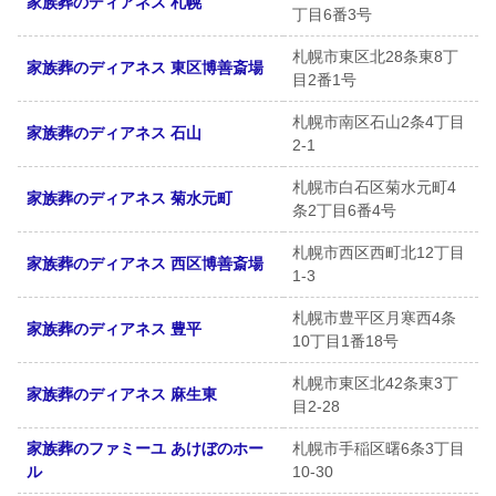
家族葬のディアネス 札幌
丁目6番3号
札幌市東区北28条東8丁
家族葬のディアネス 東区博善斎場
目2番1号
札幌市南区石山2条4丁目
家族葬のディアネス 石山
2-1
札幌市白石区菊水元町4
家族葬のディアネス 菊水元町
条2丁目6番4号
札幌市西区西町北12丁目
家族葬のディアネス 西区博善斎場
1-3
札幌市豊平区月寒西4条
家族葬のディアネス 豊平
10丁目1番18号
札幌市東区北42条東3丁
家族葬のディアネス 麻生東
目2-28
家族葬のファミーユ あけぼのホー
札幌市手稲区曙6条3丁目
ル
10-30