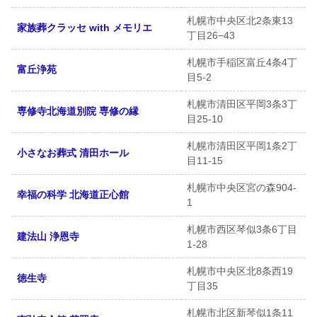
札幌市中央区北2条東13
家族葬クラッセ with メモリエ
丁目26−43
札幌市手稲区富丘4条4丁
富丘浄苑
目5-2
札幌市清田区平岡3条3丁
専修寺北海道別院 専修の縁
目25-10
札幌市清田区平岡1条2丁
小さなお葬式 清田ホール
目11-15
札幌市中央区宮の森904-
幸福の科学 北海道正心館
1
札幌市西区琴似3条6丁目
建法山 浄恩寺
1-28
札幌市中央区北8条西19
徳生寺
丁目35
札幌市北区新琴似1条11