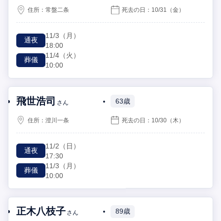
住所：
常盤二条
死去の日：
10/31
（金）
11/3
（月）
通夜
18:00
11/4
（火）
葬儀
10:00
飛世浩司
63歳
さん
住所：
澄川一条
死去の日：
10/30
（木）
11/2
（日）
通夜
17:30
11/3
（月）
葬儀
10:00
正木八枝子
89歳
さん