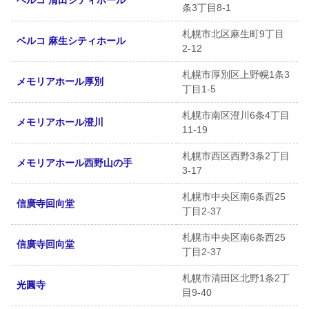
ベルコ 清田シティホール
条3丁目8-1
札幌市北区麻生町9丁目
ベルコ 麻生シティホール
2-12
札幌市厚別区上野幌1条3
メモリアホール厚別
丁目1-5
札幌市南区澄川6条4丁目
メモリアホール澄川
11-19
札幌市西区西野3条2丁目
メモリアホール西野山の手
3-17
札幌市中央区南6条西25
信廣寺回向堂
丁目2-37
札幌市中央区南6条西25
信廣寺回向堂
丁目2-37
札幌市清田区北野1条2丁
光圓寺
目9-40