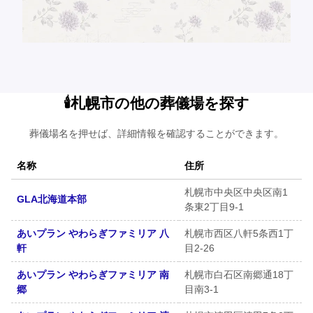
🕯️札幌市の他の葬儀場を探す
葬儀場名を押せば、詳細情報を確認することができます。
名称
住所
札幌市中央区中央区南1
GLA北海道本部
条東2丁目9-1
あいプラン やわらぎファミリア 八
札幌市西区八軒5条西1丁
軒
目2-26
あいプラン やわらぎファミリア 南
札幌市白石区南郷通18丁
郷
目南3-1