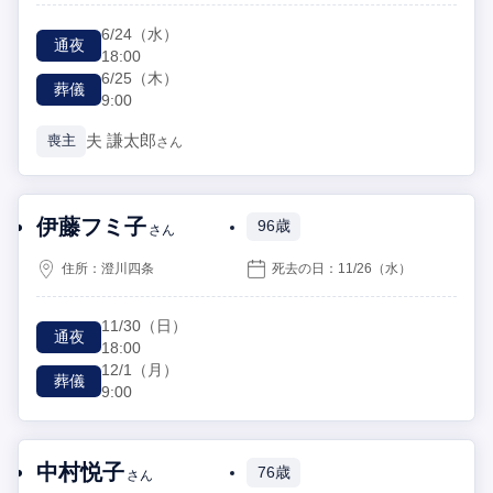
6/24
（水）
通夜
18:00
6/25
（木）
葬儀
9:00
夫
謙太郎
喪主
さん
伊藤フミ子
96歳
さん
住所：
澄川四条
死去の日：
11/26
（水）
11/30
（日）
通夜
18:00
12/1
（月）
葬儀
9:00
中村悦子
76歳
さん