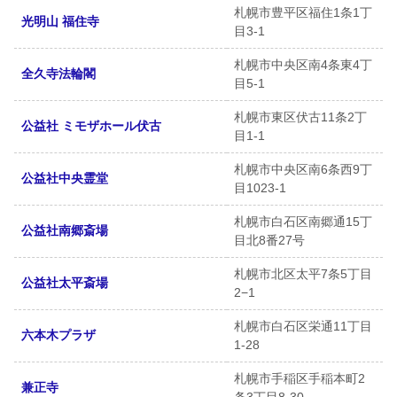
札幌市豊平区福住1条1丁
光明山 福住寺
目3-1
札幌市中央区南4条東4丁
全久寺法輪閣
目5-1
札幌市東区伏古11条2丁
公益社 ミモザホール伏古
目1-1
札幌市中央区南6条西9丁
公益社中央霊堂
目1023-1
札幌市白石区南郷通15丁
公益社南郷斎場
目北8番27号
札幌市北区太平7条5丁目
公益社太平斎場
2−1
札幌市白石区栄通11丁目
六本木プラザ
1-28
札幌市手稲区手稲本町2
兼正寺