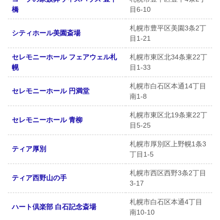
橋
目6-10
札幌市豊平区美園3条2丁
シティホール美園斎場
目1-21
セレモニーホール フェアウェル札
札幌市東区北34条東22丁
幌
目1-33
札幌市白石区本通14丁目
セレモニーホール 円満堂
南1-8
札幌市東区北19条東22丁
セレモニーホール 青柳
目5-25
札幌市厚別区上野幌1条3
ティア厚別
丁目1-5
札幌市西区西野3条2丁目
ティア西野山の手
3-17
札幌市白石区本通4丁目
ハート倶楽部 白石記念斎場
南10-10