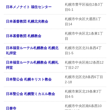
札幌市豊平区福住2条3丁
日本メノナイト 福住センター
目6-1
札幌市中央区大通西1丁
日本基督教団 札幌北光教会
目14
札幌市中央区北1条東1丁
日本基督教団 札幌教会
目
日本福音ルーテル札幌教会 札幌北
札幌市北区北31条西4丁
礼拝堂
目1-5
日本福音ルーテル札幌教会 札幌礼
札幌市中央区南12条西12
拝堂
丁目2-27
札幌市北区北8条西6丁目
日本聖公会 札幌キリスト教会
2-18
札幌市東区北19条東3丁
日本聖公会 札幌聖ミカエル教会
目4-5
札幌市中央区南6条西10
日泰寺