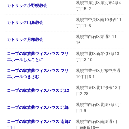
札幌市厚別区厚別東4条4
カトリック小野幌教会
丁目5−2
札幌市中央区南10条西11
カトリック山鼻教会
丁目1−5
札幌市白石区栄通2-11-
カトリック月寒教会
16
コープの家族葬ウィズハウス フリ
札幌市北区新琴似7条13
エホールしんことに
丁目3-10
コープの家族葬ウィズハウス フリ
札幌市豊平区月寒中央通
エホールつきさむ
10丁目6-1
札幌市東区北12条東13丁
コープの家族葬ウィズハウス 北12
目2-28
札幌市白石区北郷7条4丁
コープの家族葬ウィズハウス 北郷
目1-9
コープの家族葬ウィズハウス 南郷7
札幌市白石区南郷通7丁
丁目
目南5番16号