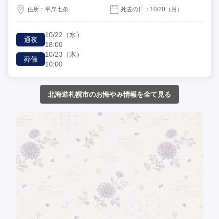
住所：
平岸七条
死去の日：
10/20
（月）
10/22
（水）
通夜
18:00
10/23
（木）
葬儀
10:00
北海道札幌市のお悔やみ情報を全て見る