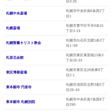
目3-25
札幌市中央区南6条西2丁
札幌中央斎場
目1
札幌市豊平区平岸4条15
札幌斎場
丁目3-19
札幌市白石区北郷1条3丁
札幌聖書キリスト教会
目1−58
札幌市東区東苗穂13条3
札苗北会館
丁目26-33
札幌市東区北28条東8丁
東区博善斎場
目2-1
札幌市清田区北野3条5丁
東本願寺 円楽寺
目28−43
札幌市中央区南7条西8丁
東本願寺 札幌別院
目290