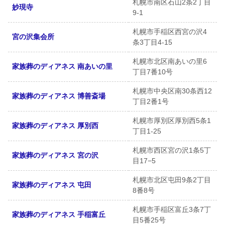
札幌市南区石山2条2丁目
妙現寺
9-1
札幌市手稲区西宮の沢4
宮の沢集会所
条3丁目4-15
札幌市北区南あいの里6
家族葬のディアネス 南あいの里
丁目7番10号
札幌市中央区南30条西12
家族葬のディアネス 博善斎場
丁目2番1号
札幌市厚別区厚別西5条1
家族葬のディアネス 厚別西
丁目1-25
札幌市西区宮の沢1条5丁
家族葬のディアネス 宮の沢
目17−5
札幌市北区屯田9条2丁目
家族葬のディアネス 屯田
8番8号
札幌市手稲区富丘3条7丁
家族葬のディアネス 手稲富丘
目5番25号