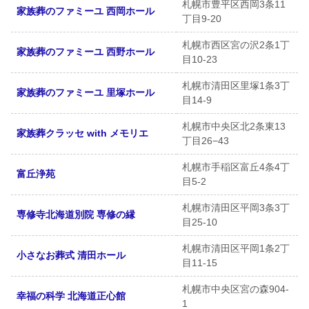
札幌市豊平区西岡3条11
家族葬のファミーユ 西岡ホール
丁目9-20
札幌市西区宮の沢2条1丁
家族葬のファミーユ 西野ホール
目10-23
札幌市清田区里塚1条3丁
家族葬のファミーユ 里塚ホール
目14-9
札幌市中央区北2条東13
家族葬クラッセ with メモリエ
丁目26−43
札幌市手稲区富丘4条4丁
富丘浄苑
目5-2
札幌市清田区平岡3条3丁
専修寺北海道別院 専修の縁
目25-10
札幌市清田区平岡1条2丁
小さなお葬式 清田ホール
目11-15
札幌市中央区宮の森904-
幸福の科学 北海道正心館
1