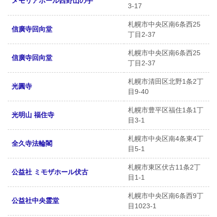
メモリアホール西野山の手
3-17
札幌市中央区南6条西25
信廣寺回向堂
丁目2-37
札幌市中央区南6条西25
信廣寺回向堂
丁目2-37
札幌市清田区北野1条2丁
光圓寺
目9-40
札幌市豊平区福住1条1丁
光明山 福住寺
目3-1
札幌市中央区南4条東4丁
全久寺法輪閣
目5-1
札幌市東区伏古11条2丁
公益社 ミモザホール伏古
目1-1
札幌市中央区南6条西9丁
公益社中央霊堂
目1023-1