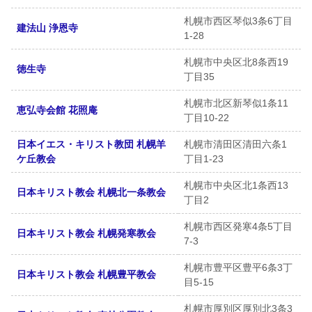
札幌市西区琴似3条6丁目
建法山 浄恩寺
1-28
札幌市中央区北8条西19
徳生寺
丁目35
札幌市北区新琴似1条11
恵弘寺会館 花照庵
丁目10-22
日本イエス・キリスト教団 札幌羊
札幌市清田区清田六条1
ケ丘教会
丁目1-23
札幌市中央区北1条西13
日本キリスト教会 札幌北一条教会
丁目2
札幌市西区発寒4条5丁目
日本キリスト教会 札幌発寒教会
7-3
札幌市豊平区豊平6条3丁
日本キリスト教会 札幌豊平教会
目5-15
札幌市厚別区厚別北3条3