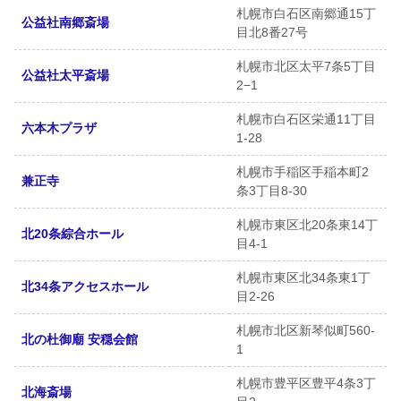
札幌市白石区南郷通15丁
公益社南郷斎場
目北8番27号
札幌市北区太平7条5丁目
公益社太平斎場
2−1
札幌市白石区栄通11丁目
六本木プラザ
1-28
札幌市手稲区手稲本町2
兼正寺
条3丁目8-30
札幌市東区北20条東14丁
北20条綜合ホール
目4-1
札幌市東区北34条東1丁
北34条アクセスホール
目2-26
札幌市北区新琴似町560-
北の杜御廟 安穏会館
1
札幌市豊平区豊平4条3丁
北海斎場