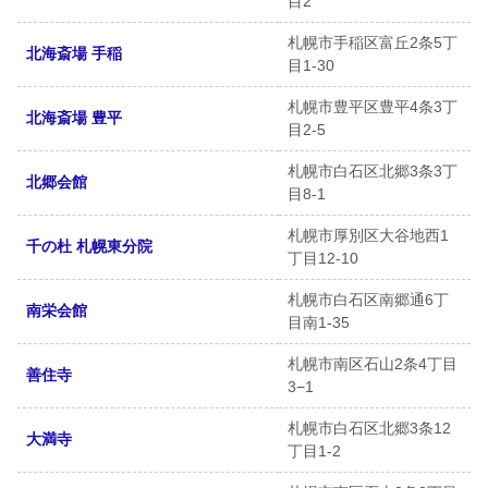
目2
札幌市手稲区富丘2条5丁
北海斎場 手稲
目1-30
札幌市豊平区豊平4条3丁
北海斎場 豊平
目2-5
札幌市白石区北郷3条3丁
北郷会館
目8-1
札幌市厚別区大谷地西1
千の杜 札幌東分院
丁目12-10
札幌市白石区南郷通6丁
南栄会館
目南1-35
札幌市南区石山2条4丁目
善住寺
3−1
札幌市白石区北郷3条12
大満寺
丁目1-2