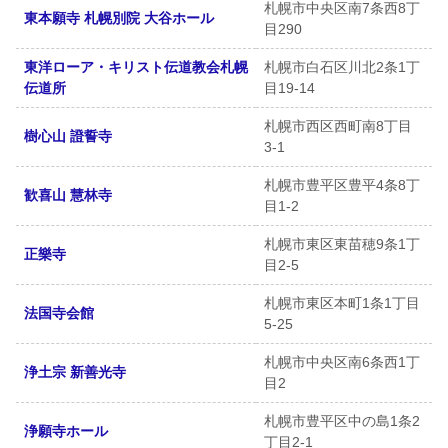
札幌市中央区南7条西8丁
東本願寺 札幌別院 大谷ホール
目290
東洋ローア・キリスト伝道教会札幌
札幌市白石区川北2条1丁
伝道所
目19-14
札幌市西区西町南8丁目
樹心山 證誓寺
3-1
札幌市豊平区豊平4条8丁
歓喜山 慧林寺
目1-2
札幌市東区東苗穂9条1丁
正樂寺
目2-5
札幌市東区本町1条1丁目
法国寺会館
5-25
札幌市中央区南6条西1丁
浄土宗 新善光寺
目2
札幌市豊平区中の島1条2
浄願寺ホール
丁目2-1