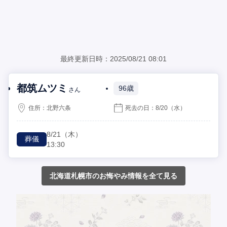
最終更新日時：2025/08/21 08:01
都筑ムツミ
96歳
さん
住所：
北野六条
死去の日：
8/20
（水）
8/21
（木）
葬儀
13:30
北海道札幌市のお悔やみ情報を全て見る