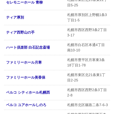
セレモニーホール 青柳
目5-25
札幌市厚別区上野幌1条3
ティア厚別
丁目1-5
札幌市西区西野3条2丁目
ティア西野山の手
3-17
札幌市白石区本通4丁目
ハート倶楽部 白石記念斎場
南10-10
札幌市豊平区月寒東3条
ファミリーホール月寒
18丁目1-78
札幌市東区北21条東1丁
ファミリーホール美香保
目2-25
札幌市西区西野2条3丁目
ベルコ シティホール札幌西
2-8
ベルコ ユアホールしのろ
札幌市北区篠路二条7-6-3