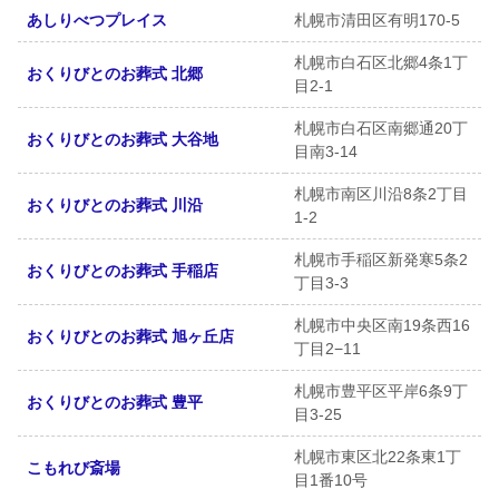
あしりべつプレイス
札幌市清田区有明170-5
札幌市白石区北郷4条1丁
おくりびとのお葬式 北郷
目2-1
札幌市白石区南郷通20丁
おくりびとのお葬式 大谷地
目南3-14
札幌市南区川沿8条2丁目
おくりびとのお葬式 川沿
1-2
札幌市手稲区新発寒5条2
おくりびとのお葬式 手稲店
丁目3-3
札幌市中央区南19条西16
おくりびとのお葬式 旭ヶ丘店
丁目2−11
札幌市豊平区平岸6条9丁
おくりびとのお葬式 豊平
目3-25
札幌市東区北22条東1丁
こもれび斎場
目1番10号