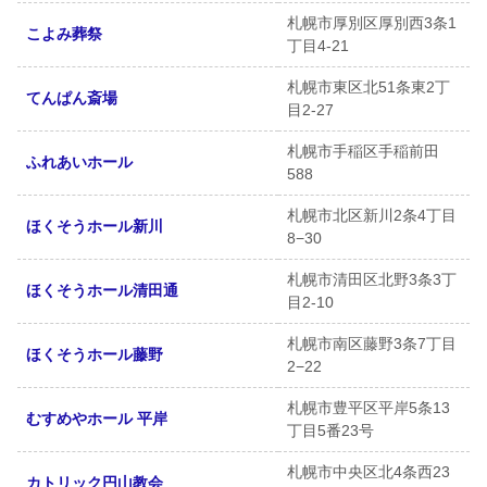
札幌市厚別区厚別西3条1
こよみ葬祭
丁目4-21
札幌市東区北51条東2丁
てんぱん斎場
目2-27
札幌市手稲区手稲前田
ふれあいホール
588
札幌市北区新川2条4丁目
ほくそうホール新川
8−30
札幌市清田区北野3条3丁
ほくそうホール清田通
目2-10
札幌市南区藤野3条7丁目
ほくそうホール藤野
2−22
札幌市豊平区平岸5条13
むすめやホール 平岸
丁目5番23号
札幌市中央区北4条西23
カトリック円山教会